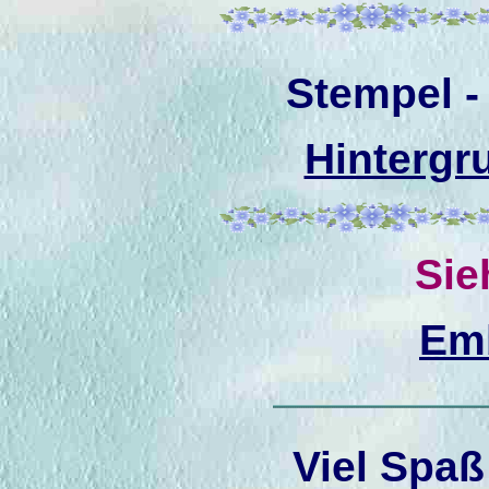
Stempel -
Hintergr
Sie
Em
V
iel Spaß