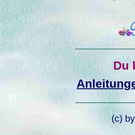
Du b
Anleitung
(c) b