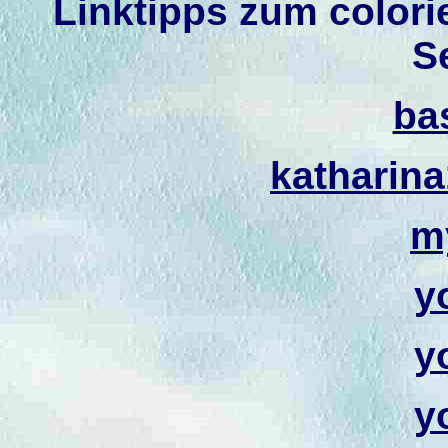
Linktipps zum color
S
bas
katharin
m
y
y
y