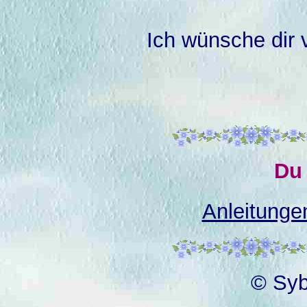
Ich wünsche dir 
Du 
Anleitunge
© Syb