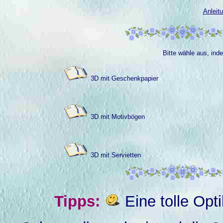
Anleit
Bitte wähle aus, ind
3D mit Geschenkpapier
3D
mit Motivbögen
3D mit Servietten
Tipps:
Eine tolle Opt