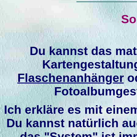
So
Du kannst das matt
Kartengestaltun
Flaschenanhänger
o
Fotoalbumges
Ich erkläre es mit eine
Du kannst natürlich a
das "System" ist im