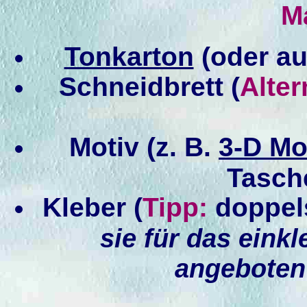
Ma
Tonkarton
(oder au
Schneidbrett (
Alter
Motiv (z. B.
3-D Mo
Tasch
Kleber (
Tipp:
doppels
sie für das eink
angeboten